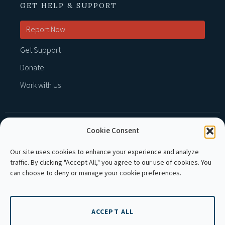
GET HELP & SUPPORT
Report Now
Get Support
Donate
Work with Us
Cookie Consent
MEMBER OF :
Our site uses cookies to enhance your experience and analyze
traffic. By clicking "Accept All," you agree to our use of cookies. You
can choose to deny or manage your cookie preferences.
ACCEPT ALL
Copyright © 2026 APLE Cambodia. All rights