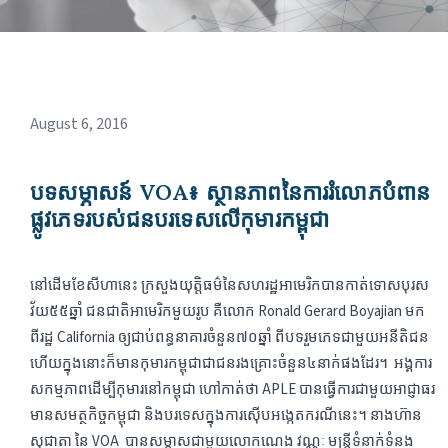
August 6, 2016
បទសម្ភាសន៍ VOA៖​ ស្ថានភាព​នៃ​ការ​រំលោភ​បំពាន​
ផ្លូវភេទ​របស់​ជន​បរទេស​លើ​កុមារ​​កម្ពុជា
នៅ​ដើម​ខែ​សីហា​នេះ​ ក្រសួង​យុត្តិធម៌​នៃ​សហ​រដ្ឋ​អាមេរិក​បាន​កាត់ទោស​បុរស​
វ័យ​៥៥​ឆ្នាំ​ ​ជនជាតិ​អាមេរិក​មួយ​រូប​ គឺ​លោក​ Ronald Gerard Boyajian ​មក​
ពីរដ្ឋ​ California ​ឲ្យ​​ជាប់​ពន្ធនាគារ​ចំនួន​៧០​ឆ្នាំ​ ពី​បទរួមភេទ​ជា​មួយ​អនីតិជន​​​
ហើយ​ក្នុង​នោះ​ក៏​មាន​កុមារ​កម្ពុជា​ជា​ជន​រងគ្រោះ​ចំនួន​៤​នាក់​ផង​ដែរ។​ ​ អង្គការ​
សកម្មភាព​ដើម្បី​កុមារ​នៅ​កម្ពុជា​ ហៅ​កាត់ថា​ APLE ​​បាន​ធ្វើការ​ជា​មួយ​អាជ្ញាធរ​
មាន​សមត្ថ​កិច្ច​​កម្ពុជា​ និង​បរទេស​ក្នុង​ការ​ស៊ើប​អង្កេត​ករណី​នេះ។​ នាង​ហ៊ាន
សុជាតា​ នៃ​ VOA ​ បាន​សម្ភាស​ជាមួយ​​លោក​ណេង វណ្ណៈ​ ​មន្រ្តី​ទំនាក់​ទំនង​