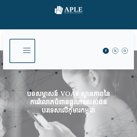
បទសម្ភាសន៍ VOA៖​ ស្ថានភាព​នៃ​
ការ​រំលោភ​បំពាន​ផ្លូវភេទ​របស់​ជន​
បរទេស​លើ​កុមារ​​កម្ពុជា