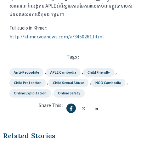
សាធារណៈ​នៃ​អង្គការ​ APLE​​ អំពី​​ស្ថានភាព​នៃ​ការ​រំលោភ​បំពាន​ផ្លូវភេទ​របស់​
ជន​បរទេស​មក​លើ​កុមារ​​ កម្ពុជា៕​
Full audio in Khmer:
http://khmer.voanews.com/a/3450261.html
Tags :
,
,
,
Anti-Pedophile
APLE Cambodia
Child Friendly
,
,
,
Child Protection
Child Sexual Abuse
NGO Cambodia
,
Online Exploitation
Online Safety
Share This :
Related Stories