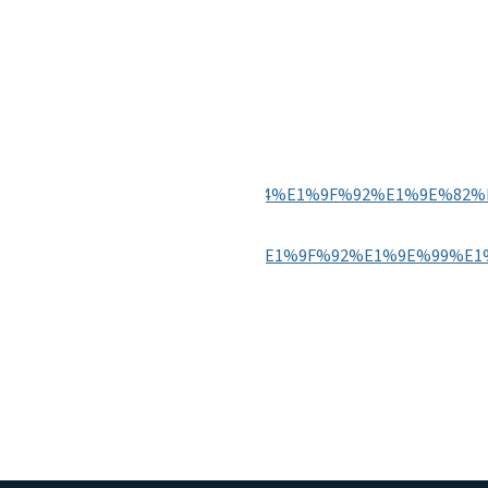
BB%E1%9E%81%E1%9E%9F%E1%9E%84%E1%9F%92%E1%9E
9E%96%E1%9F%81%E1%9E%9F%E1%9F%92%E1%9E%99%E1