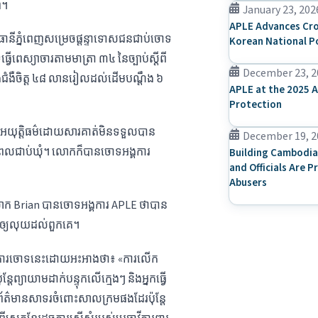
ឡា។
January 23, 202
APLE Advances Cro
ជធានី​ភ្នំពេញ​សម្រេច​ផ្តន្ទាទោស​ជនជាប់ចោទ
Korean National P
្វើ​ពេស្យាចារ​តាម​មាត្រា​ ៣៤ នៃ​ច្បាប់​ស្តីពី​
December 23, 2
ង​ជំងឺ​ចិត្ត​ ៤៨ ​លាន​រៀល​ដល់​ដើម​បណ្តឹង​ ៦ ​
APLE at the 2025 A
Protection
ាព​អយុត្តិធម៌​ដោយសារ​គាត់​មិន​ទទួល​បាន​
December 19, 2
ពេល​​ជាប់​ឃុំ​។ លោក​ក៏​បាន​ចោទ​អង្គការ​
Building Cambodia
and Officials Are P
Abusers
លោក ​Brian បាន​ចោទ​អង្គការ ​APLE ថា​បាន​
ន​ឲ្យ​លុយ​ដល់​ពួកគេ។
ោះ​ការ​ចោទ​នេះ​ដោយ​អះអាង​ថា៖ «ការ​លើក​
​ព្យាយាម​ដាក់​បន្ទុក​លើ​ក្មេងៗ និង​អ្នក​ធ្វើ
ស​ព័ត៌មាន​សាទរ​ចំពោះ​សាលក្រម​ផង​ដែរ​ប៉ុន្តែ​