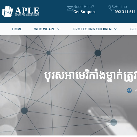
Need Help?
Hotline
Get Support
092 311 511
HOME
WHO WE ARE
PROTECTING CHILDREN
GET
បុរស​អាមេរិកាំង​ម្នាក់​ត្រ