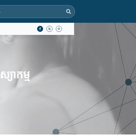
េស្យាកម្ម