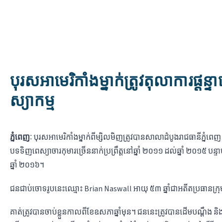
បុរស​អាមេរិកាំង​ម្នាក់​ត្រូវ​តុលាការ​ផ្ដន្
ស្យាកម្ម
ភ្នំពេញៈ
បុរស​អាមេរិកាំង​ម្នាក់​​ពី​ម្សិលមិញ​ត្រូវ​បាន​សាលា​ដំបូង​រាជធានី​ភ្នំពេញ ​ស
បទ​ទិញ​ពេស្យាចារ​កុមារ​ច្រើន​នាក់​ប្រព្រឹត្ត​នៅ​ឆ្នាំ​ ២០១១ ​ដល់​ឆ្នាំ​ ២០១៥ បន្ទ
ឆ្នាំ ២០១៦។
ជនជាប់ចោទ​រូប​នេះ​ឈ្មោះ Brian Naswall អាយុ​ ៥៣ ​ឆ្នាំ​ជា​អតីត​ប្រធា
គាត់​ត្រូវ​បាន​ចាប់​ខ្លួន​កាលពី​ខែ​ឧសភា​ឆ្នាំ​មុន​។​ ជន​នេះ​ត្រូវ​បាន​​ដើម​បណ្តឹង​ និ