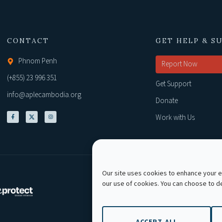
CONTACT
GET HELP & S
Phnom Penh
Report Now
(+855) 23 996 351
Get Support
info@aplecambodia.org
Donate
Work with Us
Our site uses cookies to enhance your ex
our use of cookies. You can choose to 
Copyright © 2026 AP