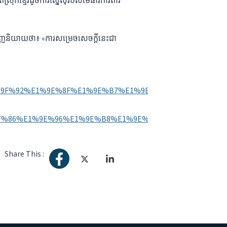
ក​ខ្មែរ​ដូច​ការ​ស្នើសុំ​របស់​មេធាវី​ការពារ​
ញ​និយាយ​ថា៖ «ការ​សម្រេច​សេចក្តី​នេះ​ជា​
3%E1%9F%92%E1%9E%8F%E1%9E%B7%E1%9E%9F%E1%9E%
F%86%E1%9E%96%E1%9E%B8%E1%9E%94%E1%9E%91%E1%
Share This :