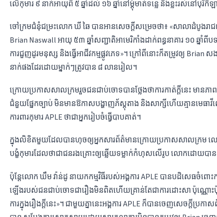
លើ​កុមារ​​​ ៩ ​នាក់​អាយុ​​ពី​ ៥ ​ឆ្នាំ​ដល់​​ ១៦ ​ឆ្នាំ​​នៅ​ម្តុំ​មាត់​ទន្លេ និង​ខ្លះ​រស់នៅ​បុរីកី
ចៅក្រម​ជំនុំ​ជម្រះ​លោក ឃី ឆៃ បាន​អាន​សេចក្តី​សម្រេច​ថា៖ «សាលា​ដំបូង​រា
Brian Naswall អាយុ​ ៥៣ ​ឆ្នាំ​សញ្ជាតិ​អាមេរិកាំង​ដាក់​​ពន្ធនាគារ ១០ ​ឆ្នាំ​ពី​បទ​ធ
ការ​ជួញដូរ​មនុស្ស​ និង​ធ្វើ​អាជីវកម្ម​ផ្លូវភេទ»។ ក្រៅពី​នោះ​ក៏​តម្រូវ​ឲ្យ​ Brian ស
នាក់​ផង​ដែរ​ដោយ​ម្នាក់ៗ​ត្រូវ​បាន ៨ លាន​រៀល។
ក្រោយ​ប្រកាស​សាលក្រម​រួច​ជន​ជាប់​ចោទ​​បាន​ថ្លែង​ថា​ការ​កាត់​ក្តី​នេះ​ មាន​ភ
ជំនួយ​ផ្នែក​ច្បាប់ មិន​មាន​ឱកាស​បង្ហាញ​ភ័ស្តុតាង​ និង​សាក្សី​ហើយ​គ្មាន​មេធាវី​
ការពារ​កុមារ APLE ថា​ជា​អ្នក​រៀបចំ​ធ្វើ​បាប​គាត់។
ក្នុង​លិខិត​មួយ​ដែល​បាន​ហុច​ឲ្យ​អ្នក​សារព័ត៌មាន​ក្រោយ​ប្រកាស​សាលក្រម​ 
បង្ខំ​កុមារ​ដែល​ថា​ជា​ជនរងគ្រោះ​ឲ្យ​ឆ្លើយ​ទម្លាក់​កំហុស​លើ​រូប​ លោក​ដោយ​បា
ប៉ុន្តែ​លោក ឃឹម វ៉ាន់ដូ នាយក​កម្មវិធី​របស់​អង្គការ​ APLE បាន​បដិសេធ​ចំព
ឡើង​របស់​ជន​ជាប់ចោទ​ជា​រឿង​មិន​ពិត​ហើយ​គ្រាន់​តែ​ជា​ការ​ដោះសា​ ប៉ុណ្ណោះ​ប៉ុន្តែ
ការ​ក្នុង​រឿង​ក្តី​នេះ»។ ជាមួយ​គ្នា​នេះ​អង្គការ​ APLE ​ក៏​បាន​ចេញ​សេចក្តី​ប្រកា