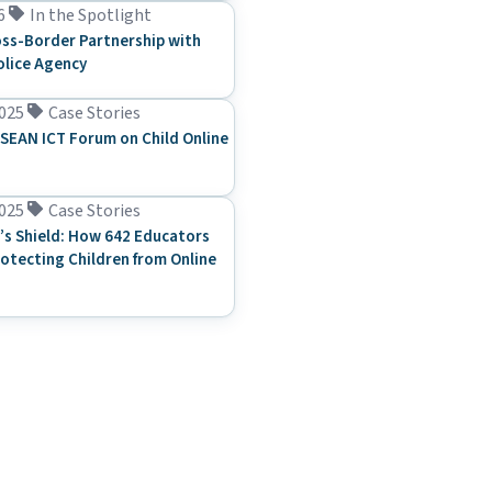
6
In the Spotlight
ss-Border Partnership with
olice Agency
025
Case Stories
SEAN ICT Forum on Child Online
025
Case Stories
’s Shield: How 642 Educators
rotecting Children from Online