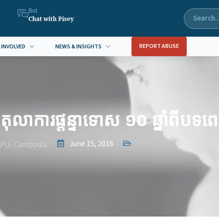
Bot
Chat with Pisey
REPORT ABUSE
 INVOLVED
NEWS & INSIGHTS
ូវ​តុលាការ​ផ្ដន្ទាទោស​ ១០ ឆ្នាំ​ពី​បទ​ព
June 15, 2016
APLE Cambodia