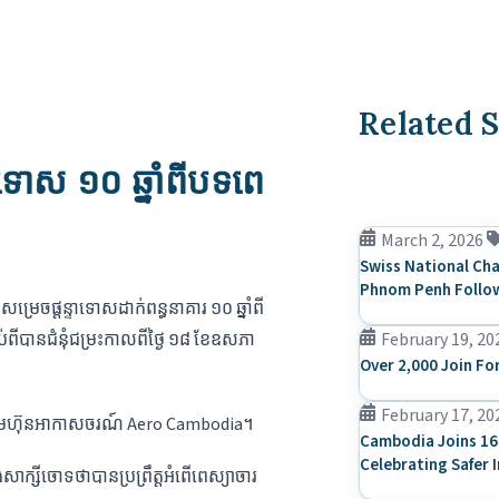
Related S
ទាទោស​ ១០ ឆ្នាំ​ពី​បទ​ពេ
March 2, 2026
Swiss National Cha
Phnom Penh Follow
ម្រេច​ផ្ដន្ទាទោស​ដាក់​ពន្ធនាគារ​ ១០ ​ឆ្នាំ​​ពី​
ាប់ពី​បាន​ជំនុំជម្រះ​កាលពី​ថ្ងៃ ​១៨ ខែ​ឧសភា​
February 19, 20
Over 2,000 Join Fo
February 17, 20
ន​ក្រុមហ៊ុន​អាកាសចរណ៍ Aero Cambodia។
Cambodia Joins 16
Celebrating Safer 
ង​សាក្សី​ចោទ​ថា​បាន​​ប្រព្រឹត្ត​អំពើ​ពេស្យាចារ​