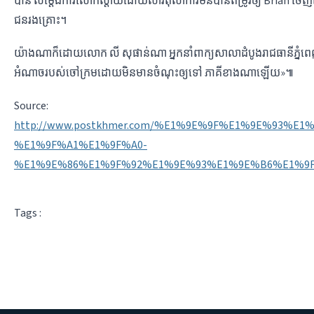
បាន ​សម្តែង​ការ​សោកស្តាយ​ដោយសារ​តុលាការ​មិន​បាន​តម្រូវ​ឲ្យ​ Brian ចេញ​ពី​ស្រុ
ជនរងគ្រោះ។
យ៉ាង​ណា​ក៏ដោយ​លោក លី សុផាន់ណា អ្នក​នាំ​ពាក្យ​សាលា​ដំបូង​រាជធានី​ភ្នំពេ
អំណាច​របស់​ចៅក្រម​ដោយ​មិន​មាន​ចំណុះ​ឲ្យ​ទៅ​ ភាគី​ខាង​ណា​ឡើយ​»៕
Source:
http://www.postkhmer.com/%E1%9E%9F%E1%9E%9
%E1%9F%A1%E1%9F%A0-
%E1%9E%86%E1%9F%92%E1%9E%93%E1%9E%B6%E1%9
Tags :