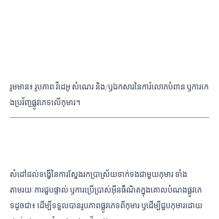
រូបភាព ឫសម្ភារៈរំលោភបំពានផ្លូវភេទកុមារ
រូមមាន៖ រូបភាព វីដេអូ សំណេរ និង​/ឫឯកសារនៃកា​រំ​លោ​ភ​បំពា​ន​ ឫ​កា​រ​កេ​
ង​ប្រ​វ័​ញ្ចផ្លូវភេទលើកុមារ។
ការលួងលោមកុមារនៅខាងក្រៅ ឫនៅលើប្រព័ន្ធអនឡាញ
សំដៅដល់ទង្វើ​នៃ​កា​រ​ស្វែ​ងរ​ក​ប្រា​ស្រ័​យ​ទា​ក់​ទ​ងជា​មួ​យ​កុ​មា​រ​​ ទាំ​ង
តាមរយៈការជួបផ្ទាល់ ឫការប្រើប្រាស់អ៊ីនធឺណិតក្នុង​គោ​ល​បំ​ណ​ង​ផ្លូវ​ភេ​​
ទដូ​​ចជា​៖​​ ដើម្បីទទួលបានរូបភាពផ្លូវភេទពីកុមារ ឫដើម្បី​ជួ​បកុមារដោយ​