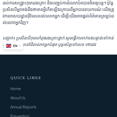
ដល់ការសង្គ្រោះកុមាររងគ្រោះ និងបញ្ឈប់ការរំលោភបំ​ពបានមិនឲ្យបន្ត។ ប៉ុន្តែ
ប្រសិនបើអ្នកចង់ដឹងថាមានអ្វីកើតឡើងក្រោយពីអ្នកបានរាយការណ៍ យើ​ង​ត្រូ​
វ​ការ​អា​ស​យដ្ឋាន​​អ៊ីមែ​ល​រ​បស់​លោ​ក​​​អ្ន​ក ដើម្បីយើងអាចផ្ដល់​ព័​ត៌​មា​ន​ត្រ​ឡ​ប់​ដ​
ល់លោ​ក​អ្ន​​ក​វិ​ញ​។
បញ្ជាក់
៖ ប្រសិនបើកុមារកំពុងរងគ្រោះថ្នាក់ សូមធ្វើការទាក់ទងបន្ទាន់ទៅកាន់
នគរបាលដែលនៅជិតលោកអ្នកបំផុត ឫទូរស័ព្ទទៅលេខ ១២៨៨
EN
QUICK LINKS
Home
About Us
Annual Reports
Prevention