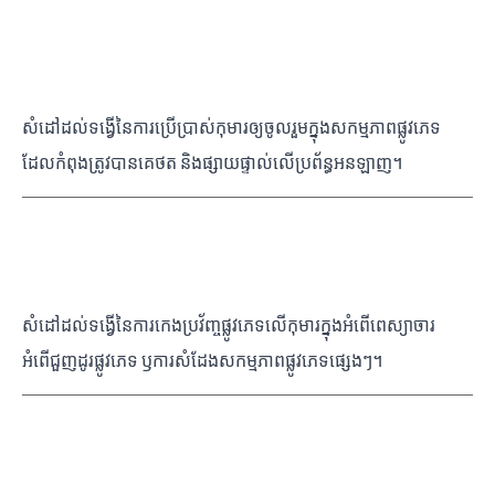
ការផ្សាយផ្ទាល់នៃការរំលោភបំពាន ឫកេងប្រវ័ញ្ចផ្លូវភេទ
កុមារតាមប្រព័ន្ធអនឡាញ
សំដៅដល់ទង្វើ​នៃកា​រ​ប្រើ​ប្រា​ស់កុ​មា​រ​ឲ្យ​ចូ​ល​រួ​ម​ក្នុ​ង​​ស​ក​ម្មភា​ព​ផ្លូ​វ​ភេ​ទ​
ដែលកំពុងត្រូវបានគេថត និងផ្សាយផ្ទាល់លើប្រព័ន្ធអនឡាញ។
ការធ្វើអាជីវកម្មផ្លូវភេទលើកុមារ
សំដៅដល់ទង្វើនៃការកេងប្រវ័ញ្ចផ្លូវភេទលើកុមារក្នុងអំពើពេស្យាចារ
អំពើជួញដូរផ្លូវភេទ ឫការសំដែងសកម្មភាពផ្លូវភេទផ្សេងៗ។
ការរំលោភបំពានកុមារនៅខាងក្រៅ ឫនៅលើ
ប្រព័ន្ធអនឡាញ