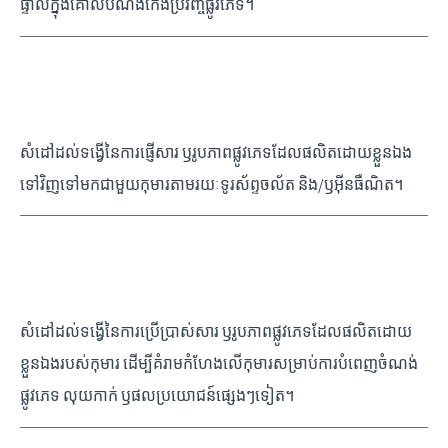
ផ្ទាល់​ក្នុ​ង​គោ​លបំណង​កេ​ង​ប្រវ័​ញ្ច​ផ្លូ​វ​ភេ​ទ​។
ការផ្ញើសារបែបផ្លូវភេទ
សំដៅដល់ទង្វើនៃការផ្ញើសារ ​ឫ​រូ​ប​ភា​ព​ផ្លូ​វភេ​ទ​ដែ​ល​ផលិ​ត​ដោ​យ​ខ្លួ​ន​ឯ​ង​
ទៅវិ​ញ​ទៅ​ម​ក​ជា​មួ​យ​កុ​មា​រ​តា​ម​រយៈទូរស័ព្ទចល័ត និង/ឫអ៊ីនធឺណិត។
ការគំរាមកំហែងផ្លូវភេទ
សំដៅដល់ទង្វើនៃការប្រើប្រាស់សារ ឫរូបភាពផ្លូវភេទដែលផលិតដោយ
ខ្លួនឯងរបស់កុមារ ដើម្បីគំ​រាមកំហែងលើកុមារសម្រាប់ការបំពេញចំណង់
ផ្លូវភេទ លុយកាក់ ឫផលប្រយោជន៍ផ្សេងៗទៀត។