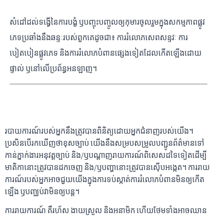
សំដៅដល់ទង្វើនៃការបង្ខំ ឫបញ្ចុះបញ្ចូលឲ្យកុមារចូលរួមក្នុងសកម្មភាពផ្លូវ​
ភេទប្រឆាំងនឹងឆន្ទៈរបស់ពួកគេដូចជា៖ ការរំលោភសេពសន្ទវៈ ការ
បៀតបៀនផ្លូវភេទ និងការរំលោភបំពានផ្សេង​ទៀតដែលកើតឡើងដោយ
ផ្ទាល់ ឫនៅលើប្រព័ន្ធអនឡាញ។
របាយការណ៍របស់អ្នកនឹងត្រូវបានពិនិត្យដោយអ្នកជំនាញរបស់យើង។
ប្រសិនបើរកឃើញថាខុសច្បាប់ យើងនឹងសម្របសម្រួល​បញ្ជូនព័ត៌មានទៅ
កាន់ភ្នាក់ងារអនុវត្តច្បាប់ និង/ឫបណ្ដាញរាយការណ៍ពិសេសដទៃទៀតដើម្បី​
មា​តិ​កា​នោះត្រូវបានដកចេញ​ និង/ឫបញ្ហានោះត្រូវបានស៊ើបអង្កេត។ ការរាយ
ការណ៍របស់អ្នកអាចជួយយើងក្នុងការទប់ស្កាត់ការរំលោភបំពានមិនឲ្យកើត
ឡើង ឫបញ្ឈប់វាមិនឲ្យបន្ត។
ការរាយការណ៍ គឺរហ័ស ងាយស្រួល និងអនាមិក ហើយថែមទាំងអាចឈាន