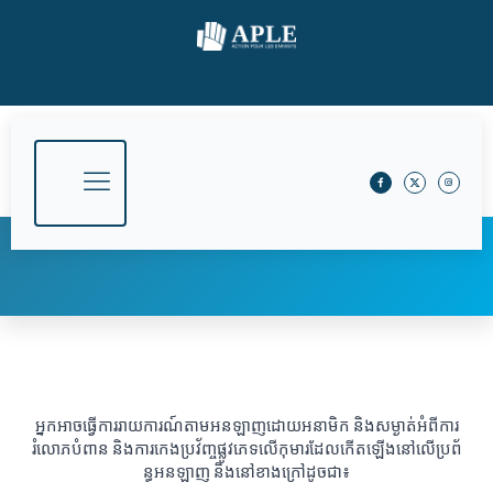
អ្នកអាចធ្វើការរាយការណ៍តាមអនឡាញដោយអនាមិក និងសម្ងាត់អំពីការ
រំលោភបំពាន និងកា​រ​កេង​ប្រ​វ័​​ញ្ចផ្លូ​វ​ភេ​​ទ​លើ​កុ​មា​រ​ដែ​ល​កើត​ឡើ​ង​នៅលើ​ប្រព័​
ន្ធអ​ន​ឡា​ញ​ និងនៅខាងក្រៅដូ​ច​ជា៖​